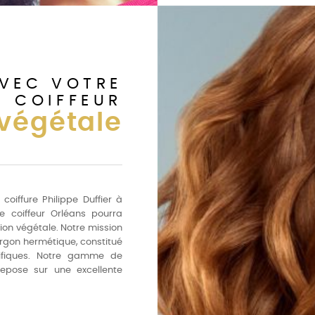
AVEC VOTRE
COIFFEUR
 végétale
oiffure Philippe Duffier à
pe coiffeur Orléans pourra
ion végétale. Notre mission
jargon hermétique, constitué
tifiques. Notre gamme de
repose sur une excellente