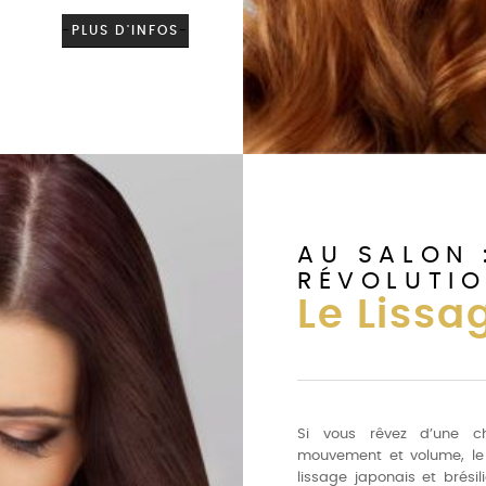
-
PLUS D'INFOS
-
AU SALON 
RÉVOLUTI
Le Lissa
Si vous rêvez d’une ch
mouvement et volume, le 
lissage japonais et brési