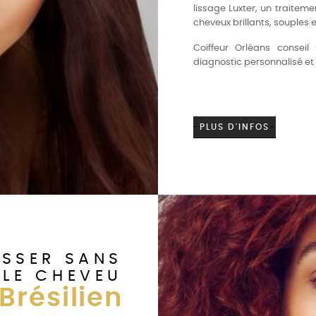
lissage Luxter, un traite
cheveux brillants, souples et 
Coiffeur Orléans consei
diagnostic personnalisé et g
-
PLUS D'INFOS
-
ESSER SANS
LE CHEVEU
Brésilien